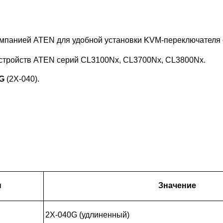
панией ATEN для удобной установки KVM-переключателя с
тройств ATEN серий CL3100Nx, CL3700Nx, CL3800Nx.
0G
(
2X-040)
.
ы
Значение
2X-040G (удлиненный)